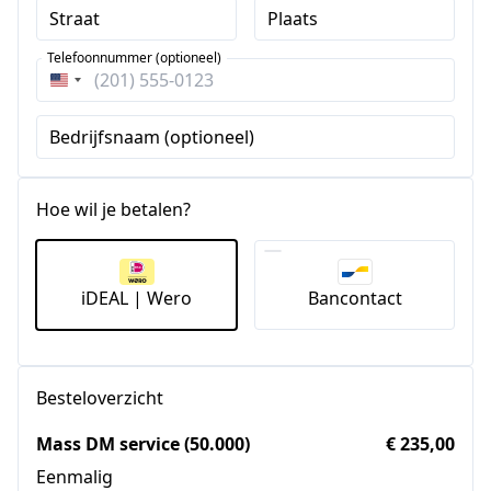
Straat
Plaats
Telefoonnummer (optioneel)
Verenigde
Staten
Bedrijfsnaam (optioneel)
+1
Hoe wil je betalen?
iDEAL | Wero
Bancontact
Besteloverzicht
Mass DM service (50.000)
€ 235,00
Eenmalig