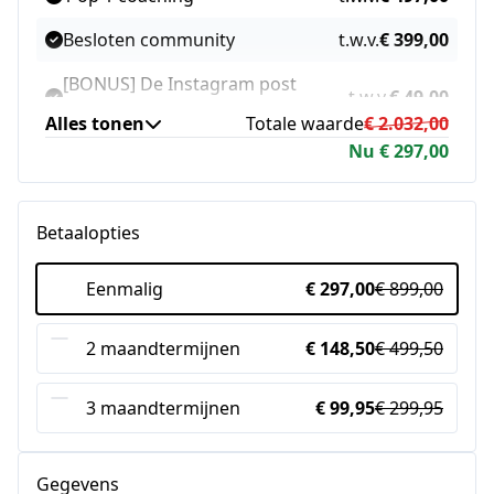
Besloten community
t.w.v.
€ 399,00
[BONUS] De Instagram post
t.w.v.
€ 49,00
waarde bepaler
Alles tonen
Totale waarde
€ 2.032,00
Nu € 297,00
[BONUS] De Influencer
t.w.v.
€ 139,00
Marketing module
[BONUS] Lightroom presets
t.w.v.
€ 49,00
Betaalopties
Eenmalig
€ 297,00
€ 899,00
2 maandtermijnen
€ 148,50
€ 499,50
3 maandtermijnen
€ 99,95
€ 299,95
Gegevens