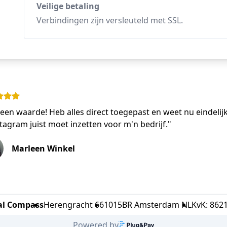
Veilige betaling
Verbindingen zijn versleuteld met SSL.
een waarde! Heb alles direct toegepast en weet nu eindelij
stagram juist moet inzetten voor m'n bedrijf."
Marleen Winkel
al Compass
Herengracht 66
1015BR Amsterdam NL
KvK: 862
Powered by