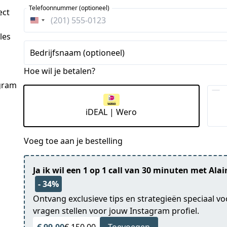
Telefoonnummer (optioneel)
ect
Verenigde
Staten
les
+1
Bedrijfsnaam (optioneel)
Hoe wil je betalen?
agram
iDEAL | Wero
Voeg toe aan je bestelling
Ja ik wil een 1 op 1 call van 30 minuten met Ala
- 34%
Ontvang exclusieve tips en strategieën speciaal vo
vragen stellen voor jouw Instagram profiel.
€ 99,00
€ 150,00
Toevoegen