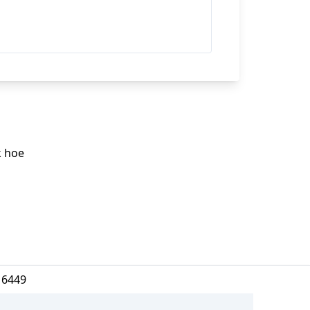
k hoe
16449