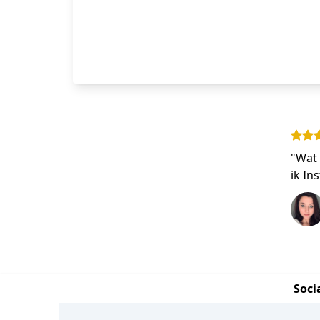
"Wat 
ik In
Soci